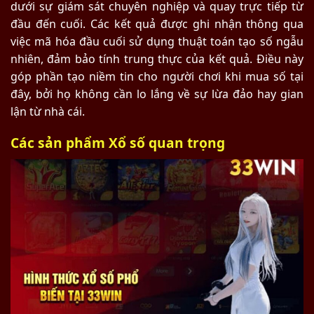
dưới sự giám sát chuyên nghiệp và quay trực tiếp từ
đầu đến cuối. Các kết quả được ghi nhận thông qua
việc mã hóa đầu cuối sử dụng thuật toán tạo số ngẫu
nhiên, đảm bảo tính trung thực của kết quả. Điều này
góp phần tạo niềm tin cho người chơi khi mua số tại
đây, bởi họ không cần lo lắng về sự lừa đảo hay gian
lận từ nhà cái.
Các sản phẩm Xổ số quan trọng