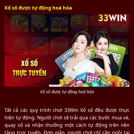
Xổ số được tự động hoá hóa
Xổ số được tự động hoá hóa
Tất cả các quy trình chơi 33Win Xổ số đều được thực
hiện tự động. Người chơi sẽ trải qua các bước mua vé,
quay số và nhận thưởng một cách tự động trên nền
tảng trực tuyến. Đơn giản, người chơi chỉ cần ngồi tại