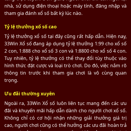
nhà, sử dụng điện thoại hoặc máy tính, đăng nhập và
tham gia đánh xổ số bất kỳ lúc nào.
Tỷ lệ thưởng xổ số cao
Tỷ lệ thưởng xổ số tại đây cũng rất hấp dẫn. Hiện nay,
33Win Xổ số đang áp dụng tỷ lệ thưởng 1:99 cho xổ số
2 con, 1:888 cho xổ số 3 con và 1:8800 cho xổ số 4 con.
Tuy nhiên, tỷ lệ thưởng có thể thay đổi tùy thuộc vào
hình thức đặt cược và loại trò chơi. Do đó, việc nắm rõ
thông tin trước khi tham gia chơi là vô cùng quan
trọng.
Ưu đãi thường xuyên
Ngoài ra, 33Win Xổ số luôn liên tục mang đến các ưu
đãi và khuyến mãi hấp dẫn dành cho người chơi xổ số.
Không chỉ có cơ hội nhận những giải thưởng giá trị
cao, người chơi cũng có thể hưởng các ưu đãi hoàn trả