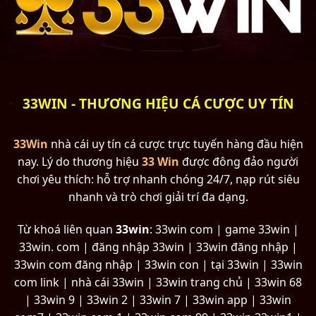
33WIN - THƯƠNG HIỆU CÁ CƯỢC UY TÍN
33Win
nhà cái uy tín cá cược trực tuyến hàng đầu hiện
nay. Lý do thương hiệu
33 Win
được đông đảo người
chơi yêu thích: hỗ trợ nhanh chóng 24/7, nạp rút siêu
nhanh và trò chơi giải trí đa dạng.
Từ khoá liên quan
33win
: 33win com | game 33win |
33win. com | đăng nhập 33win | 33win đăng nhập |
33win com đăng nhập | 33win con | tại 33win | 33win
com link | nhà cái 33win | 33win trang chủ | 33win 68
| 33win 9 | 33win 2 | 33win 7 | 33win app | 33win