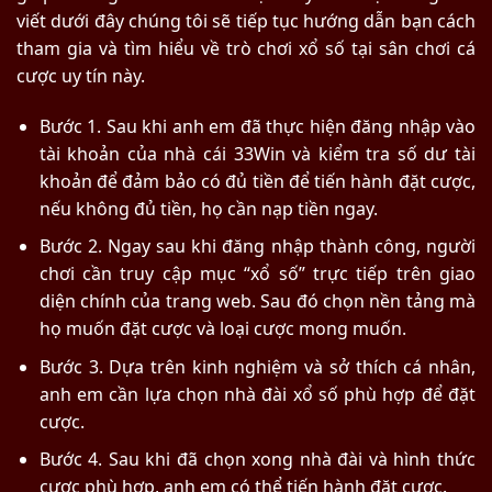
viết dưới đây chúng tôi sẽ tiếp tục hướng dẫn bạn cách
tham gia và tìm hiểu về trò chơi xổ số tại sân chơi cá
cược uy tín này.
Bước 1. Sau khi anh em đã thực hiện đăng nhập vào
tài khoản của nhà cái 33Win và kiểm tra số dư tài
khoản để đảm bảo có đủ tiền để tiến hành đặt cược,
nếu không đủ tiền, họ cần nạp tiền ngay.
Bước 2. Ngay sau khi đăng nhập thành công, người
chơi cần truy cập mục “xổ số” trực tiếp trên giao
diện chính của trang web. Sau đó chọn nền tảng mà
họ muốn đặt cược và loại cược mong muốn.
Bước 3. Dựa trên kinh nghiệm và sở thích cá nhân,
anh em cần lựa chọn nhà đài xổ số phù hợp để đặt
cược.
Bước 4. Sau khi đã chọn xong nhà đài và hình thức
cược phù hợp, anh em có thể tiến hành đặt cược.