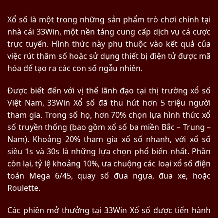
Xổ số là một trong những sản phẩm trò chơi chính tại
nhà cái 33Win, một nền tảng cung cấp dịch vụ cá cược
trực tuyến. Hình thức này phụ thuộc vào kết quả của
việc rút thăm số hoặc sử dụng thiết bị điện tử được mã
hóa để tạo ra các con số ngẫu nhiên.
Được biết đến với vị thế lãnh đạo tại thị trường xổ số
Việt Nam, 33Win Xổ số đã thu hút hơn 5 triệu người
tham gia. Trong số họ, hơn 70% chọn lựa hình thức xổ
số truyền thống (bao gồm xổ số ba miền Bắc – Trung –
Nam). Khoảng 20% tham gia xổ số nhanh, với xổ số
siêu 1s và 30s là những lựa chọn phổ biến nhất. Phần
còn lại, tỷ lệ khoảng 10%, ưa chuộng các loại xổ số điện
toán Mega 6/45, quay số đua ngựa, đua xe, hoặc
Roulette.
Các phiên mở thưởng tại 33Win Xổ số được tiến hành