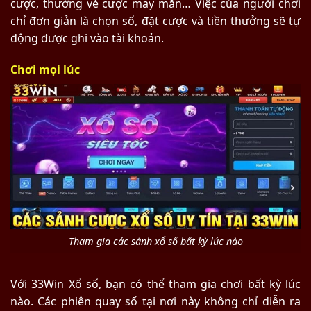
cược, thưởng vé cược may mắn… Việc của người chơi
chỉ đơn giản là chọn số, đặt cược và tiền thưởng sẽ tự
động được ghi vào tài khoản.
Chơi mọi lúc
Tham gia các sảnh xổ số bất kỳ lúc nào
Với 33Win Xổ số, bạn có thể tham gia chơi bất kỳ lúc
nào. Các phiên quay số tại nơi này không chỉ diễn ra