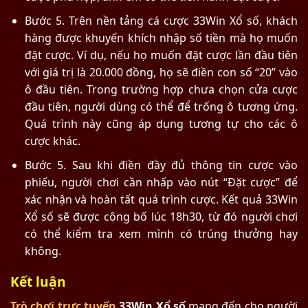
Bước 5. Trên nền tảng cá cược 33Win Xổ số, khách
hàng được khuyến khích nhập số tiền mà họ muốn
đặt cược. Ví dụ, nếu họ muốn đặt cược lần đầu tiên
với giá trị là 20.000 đồng, họ sẽ điền con số “20” vào
ô đầu tiên. Trong trường hợp chưa chọn cửa cược
đầu tiên, người dùng có thể để trống ô tương ứng.
Quá trình này cũng áp dụng tương tự cho các ô
cược khác.
Bước 5. Sau khi điền đầy đủ thông tin cược vào
phiếu, người chơi cần nhấp vào nút “Đặt cược” để
xác nhận và hoàn tất quá trình cược. Kết quả 33Win
Xổ số sẽ được công bố lúc 18h30, từ đó người chơi
có thể kiểm tra xem mình có trúng thưởng hay
không.
Kết luận
Trò chơi trực tuyến
33Win Xổ số
mang đến cho người